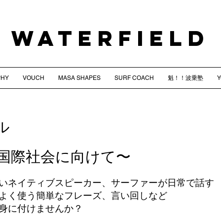
WATERFIELD
PHY
VOUCH
MASA SHAPES
SURF COACH
魁！！波乗塾
ル
国際社会に向けて〜
いネイティブスピーカー、サーファーが日常で話す
よく使う簡単なフレーズ、言い回しなど
身に付けませんか？